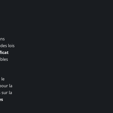
ans
des lois
ficat
ables
 le
pour la
 sur la
es