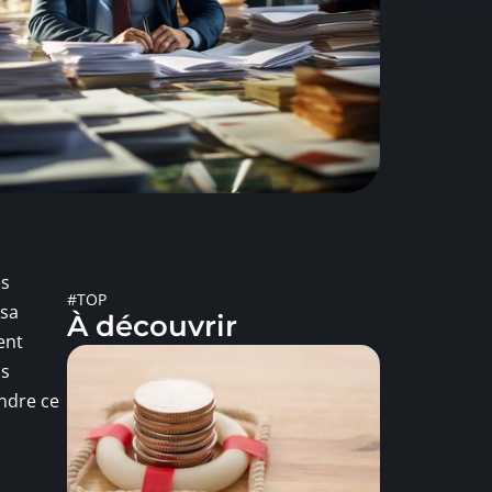
es
#TOP
 sa
À découvrir
ent
ns
endre ce