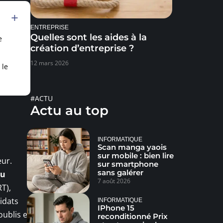
ENTREPRISE
Quelles sont les aides à la
e
création d’entreprise ?
12 mars 2026
 le
#ACTU
Actu au top
INFORMATIQUE
Scan manga yaois
sur mobile : bien lire
eur.
sur smartphone
sans galérer
du
7 août 2026
RT),
idats
INFORMATIQUE
IPhone 15
oublis et
reconditionné Prix