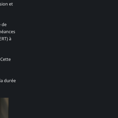
sion et
e de
chéances
ERT) à
 Cette
 la durée