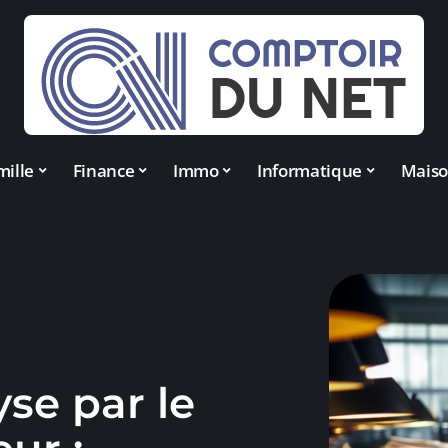
mille
Finance
Immo
Informatique
Mais
yse par le