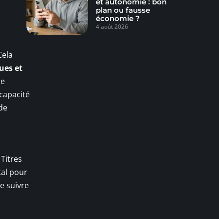
et autonomie : bon
plan ou fausse
économie ?
4 août 2026
Cela
ues et
le
 capacité
nde
 Titres
tal pour
e suivre