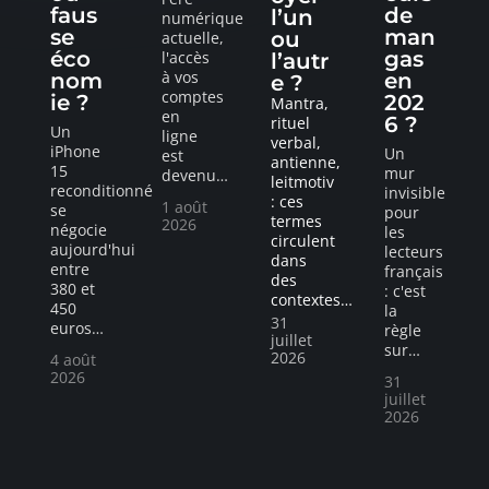
faus
de
l’un
numérique
se
man
ou
actuelle,
éco
gas
l'accès
l’autr
à vos
nom
en
e ?
comptes
ie ?
202
Mantra,
en
6 ?
rituel
Un
ligne
verbal,
iPhone
Un
est
antienne,
15
mur
devenu
…
leitmotiv
reconditionné
invisible
: ces
1 août
se
pour
termes
2026
négocie
les
circulent
aujourd'hui
lecteurs
dans
entre
français
des
380 et
: c'est
contextes
…
450
la
31
euros
…
règle
juillet
sur
…
2026
4 août
2026
31
juillet
2026