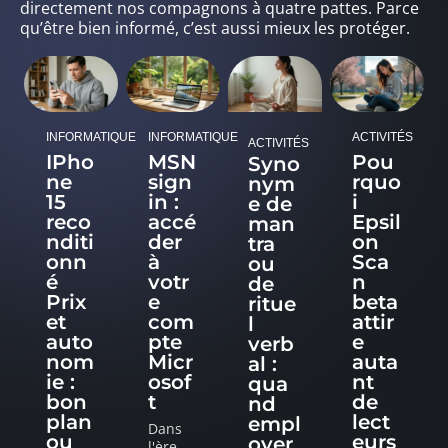
directement nos compagnons à quatre pattes. Parce
qu’être bien informé, c’est aussi mieux les protéger.
INFORMATIQUE
INFORMATIQUE
ACTIVITÉS
ACTIVITÉS
IPho
MSN
Pou
Syno
ne
sign
rquo
nym
15
in :
i
e de
reco
accé
Epsil
man
nditi
der
on
tra
onn
à
Sca
ou
é
votr
n
de
Prix
e
beta
ritue
et
com
attir
l
auto
pte
e
verb
nom
Micr
auta
al :
ie :
osof
nt
qua
bon
t
de
nd
plan
lect
empl
Dans
ou
eurs
oyer
l'ère