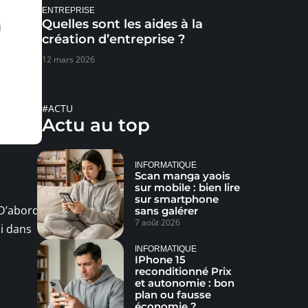
ENTREPRISE
Quelles sont les aides à la
i
création d’entreprise ?
12 mars 2026
#ACTU
Actu au top
INFORMATIQUE
Scan manga yaois
sur mobile : bien lire
sur smartphone
 D’abord
sans galérer
7 août 2026
oi dans
INFORMATIQUE
IPhone 15
reconditionné Prix
et autonomie : bon
plan ou fausse
économie ?