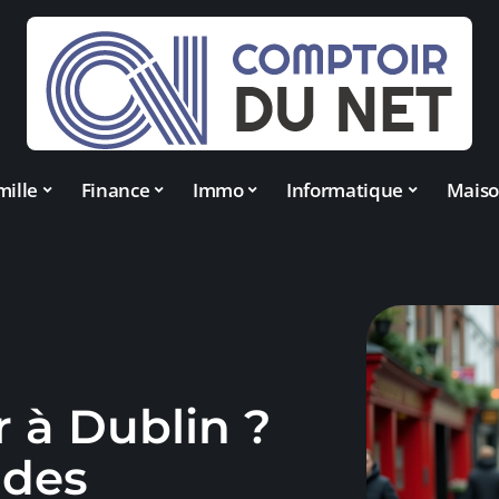
mille
Finance
Immo
Informatique
Mais
er à Dublin ?
 des