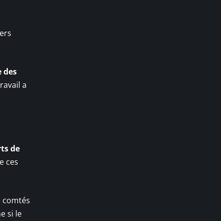
yers
e des
ravail a
rts de
e ces
es comtés
 si le