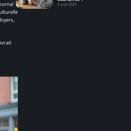
ournal
4 août 2026
ulturelle
loyers,
evrait