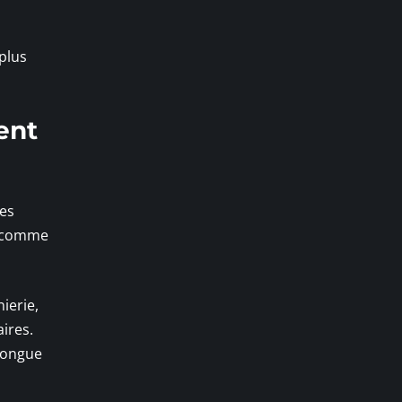
plus
ent
ges
is comme
ierie,
aires.
 longue