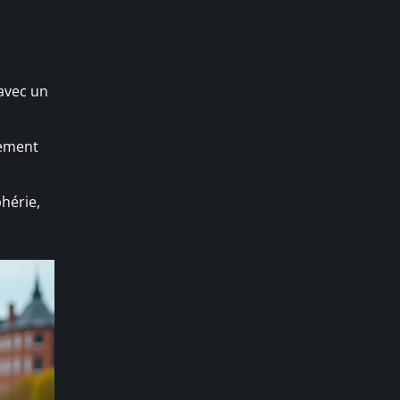
 avec un
gement
phérie,