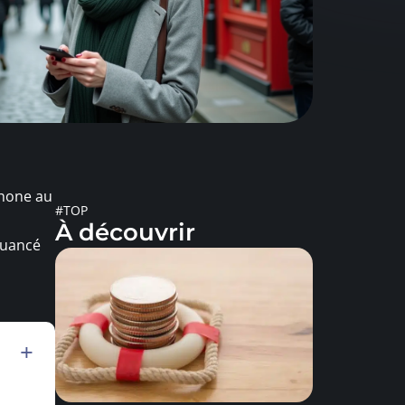
phone au
#TOP
À découvrir
 nuancé