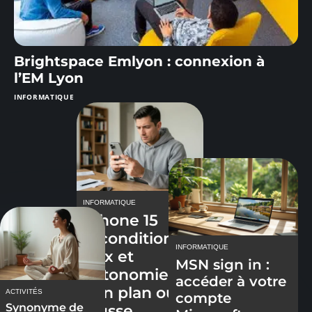
Brightspace Emlyon : connexion à
l’EM Lyon
INFORMATIQUE
INFORMATIQUE
IPhone 15
reconditionné
INFORMATIQUE
Prix et
MSN sign in :
autonomie :
accéder à votre
bon plan ou
ACTIVITÉS
compte
Synonyme de
fausse