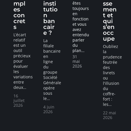
mpl
insti
sse
êtes
toujours
es
tutio
men
en
con
n
t et
fonction
cret
ban
qui
et vous
s
cair
s’en
avez
e ?
occ
L’écart
entendu
upe
relatif
parler
La
est un
du
filiale
Oubliez
outil
plan
…
bancaire
la
précieux
en
31
prudence
pour
mai
ligne
feutrée
2026
évaluer
du
des
les
groupe
livrets
variations
Société
ou
entre
Générale
l'illusion
deux
…
opère
du
sous
coffre-
16
le
…
fort :
juillet
les
…
2026
4 juin
2026
22 mai
2026