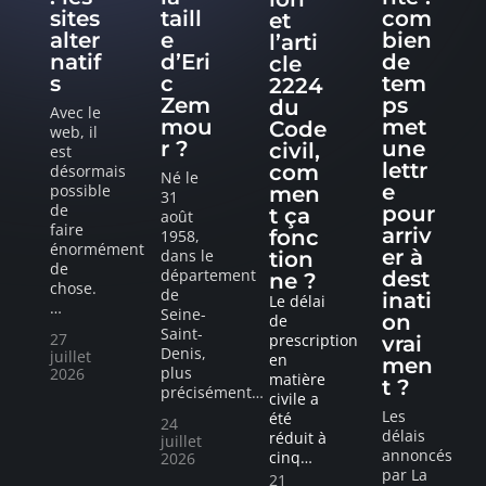
sites
taill
com
et
alter
e
bien
l’arti
natif
d’Eri
de
cle
s
c
tem
2224
Zem
ps
du
Avec le
mou
met
Code
web, il
r ?
une
civil,
est
lettr
com
désormais
Né le
e
possible
men
31
de
pour
t ça
août
faire
arriv
fonc
1958,
énormément
er à
dans le
tion
de
département
dest
ne ?
chose.
de
inati
Le délai
…
Seine-
on
de
Saint-
27
prescription
vrai
Denis,
juillet
en
men
plus
2026
matière
t ?
précisément
…
civile a
Les
été
24
délais
réduit à
juillet
annoncés
cinq
…
2026
par La
21