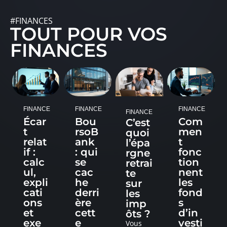
#FINANCES
TOUT POUR VOS
FINANCES
FINANCE
FINANCE
FINANCE
FINANCE
Écar
Bou
Com
C’est
t
rsoB
men
quoi
relat
ank
t
l’épa
if :
: qui
fonc
rgne
calc
se
tion
retrai
ul,
cac
nent
te
expli
he
les
sur
cati
derri
fond
les
ons
ère
s
imp
et
cett
d’in
ôts ?
exe
e
vesti
Vous