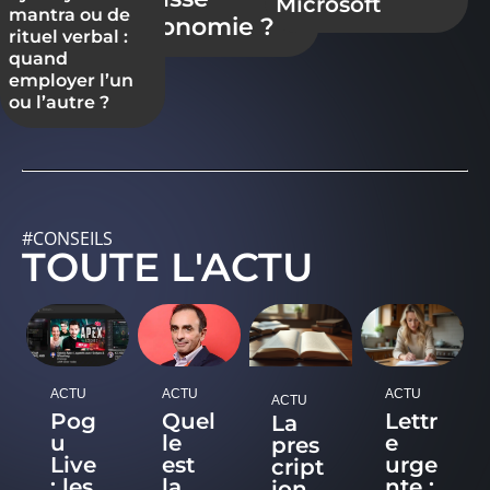
Microsoft
mantra ou de
économie ?
rituel verbal :
quand
employer l’un
ou l’autre ?
#CONSEILS
TOUTE L'ACTU
ACTU
ACTU
ACTU
ACTU
Pog
Quel
Lettr
La
u
le
e
pres
Live
est
urge
cript
: les
la
nte :
ion