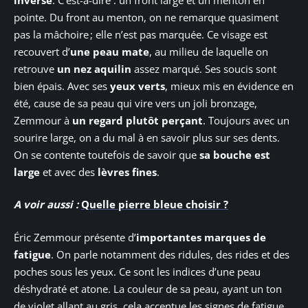
pointe. Du front au menton, on ne remarque quasiment
pas la mâchoire ; elle n’est pas marquée. Ce visage est
recouvert d’
une peau mate
, au milieu de laquelle on
retrouve
un nez aquilin
assez marqué. Ses soucis sont
bien épais. Avec ses
yeux verts
, mieux mis en évidence en
été, cause de sa peau qui vire vers un joli bronzage,
Zemmour à
un regard plutôt perçant
. Toujours avec un
sourire large, on a du mal à en savoir plus sur ses dents.
On se contente toutefois de savoir que
sa bouche est
large
et avec des
lèvres fines
.
A voir aussi :
Quelle pierre bleue choisir ?
Éric Zemmour présente d’
importantes marques de
fatigue
. On parle notamment des ridules, des rides et des
poches sous les yeux. Ce sont les indices d’une peau
déshydraté et atone. La couleur de sa peau, ayant un ton
de violet allant au gris, cela accentue les signes de fatigue