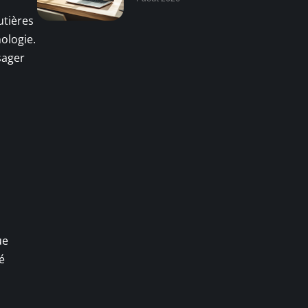
utières
ologie.
sager
ue
é