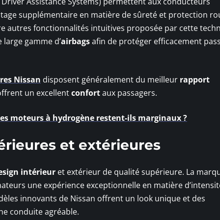
river Assistance Systems) permettent aux conducteurs
tage supplémentaire en matière de sûreté et protection ro
 autres fonctionnalités intuitives proposée par cette techn
e large gamme d’
airbags
afin de protéger efficacement pas
ures Nissan
disposent généralement du meilleur
rapport
offrent un excellent
confort
aux passagers.
les moteurs à hydrogène restent-ils marginaux ?
érieures et extérieures
esign intérieur
et extérieur de qualité supérieure. La marq
teurs une expérience exceptionnelle en matière d’intensit
odèles innovants de Nissan offrent un look unique et des
ne conduite agréable.