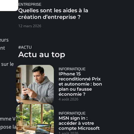
ENTREPRISE
Quelles sont les aides à la
création d’entreprise ?
12 mars 2026
eurs
#ACTU
ent
Actu au top
 sur le
INFORMATIQUE
IPhone 15
reconditionné Prix
et autonomie : bon
plan ou fausse
économie ?
4 août 2026
INFORMATIQUE
MSN sign in :
omme V-
accéder à votre
opose la
compte Microsoft
1 août 2026