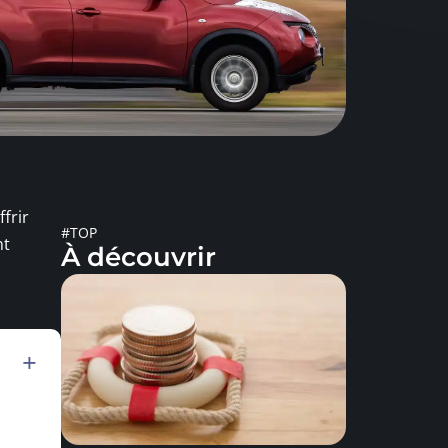
frir
#TOP
nt
À découvrir