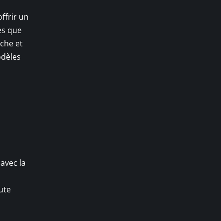
ffrir un
es que
che et
odèles
avec la
ute