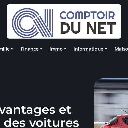
mille
Finance
Immo
Informatique
Mais
avantages et
 des voitures