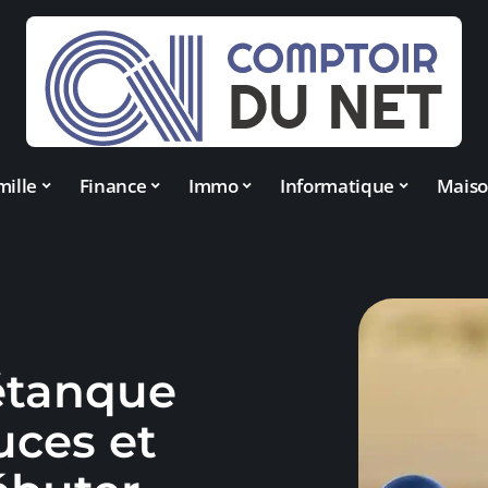
mille
Finance
Immo
Informatique
Mais
étanque
uces et