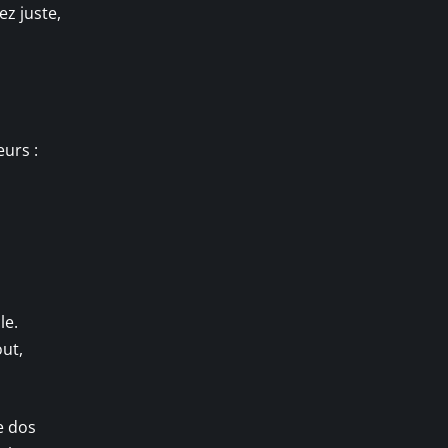
ez juste,
eurs :
le.
out,
e dos