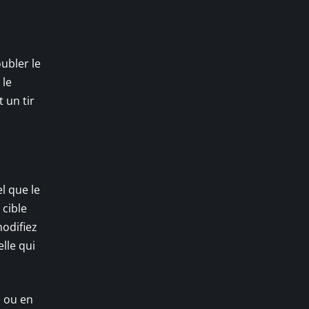
ubler le
 le
 un tir
l que le
 cible
modifiez
lle qui
e ou en