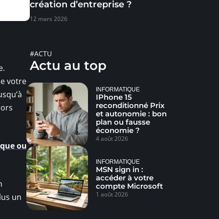
création d’entreprise ?
12 mars 2026
#ACTU
Actu au top
e.
de votre
INFORMATIQUE
jusqu’à
IPhone 15
reconditionné Prix
lors
et autonomie : bon
plan ou fausse
économie ?
4 août 2026
ique ou
INFORMATIQUE
MSN sign in :
accéder à votre
n
compte Microsoft
1 août 2026
plus un