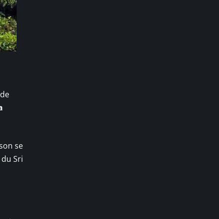
 de
a
sson se
 du Sri