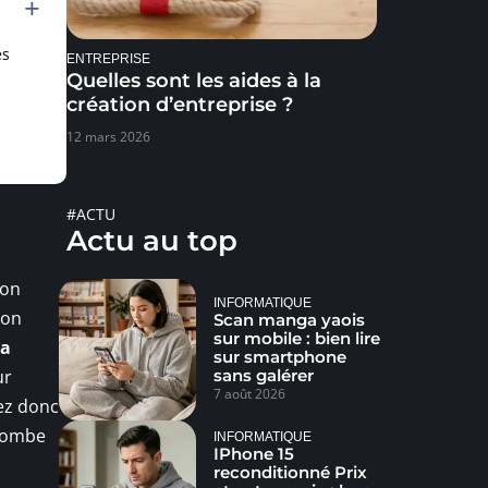
es
ENTREPRISE
Quelles sont les aides à la
création d’entreprise ?
12 mars 2026
#ACTU
Actu au top
son
INFORMATIQUE
son
Scan manga yaois
sur mobile : bien lire
a
sur smartphone
ur
sans galérer
7 août 2026
ez donc
 tombe
INFORMATIQUE
IPhone 15
reconditionné Prix