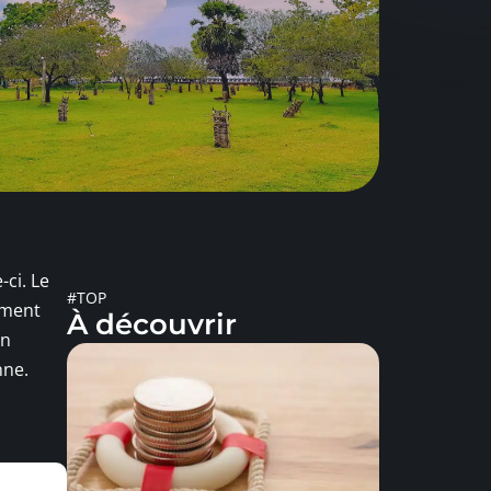
-ci. Le
#TOP
oment
À découvrir
on
nne.