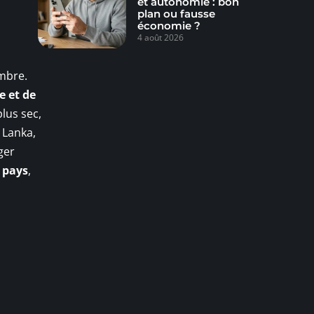
et autonomie : bon
plan ou fausse
économie ?
4 août 2026
embre.
e et de
plus sec,
i Lanka,
ger
 pays
,