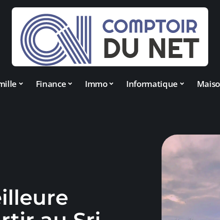
mille
Finance
Immo
Informatique
Mais
illeure