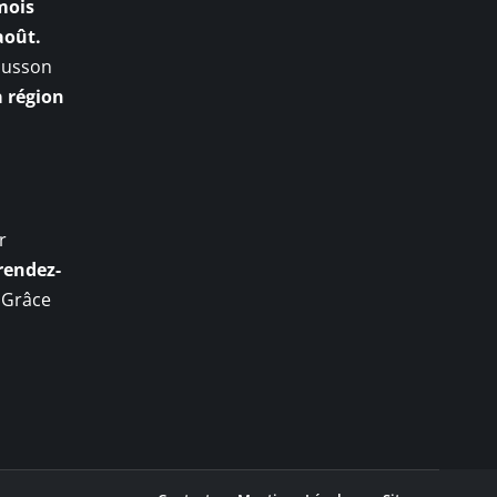
mois
août.
mousson
a région
r
 rendez-
. Grâce