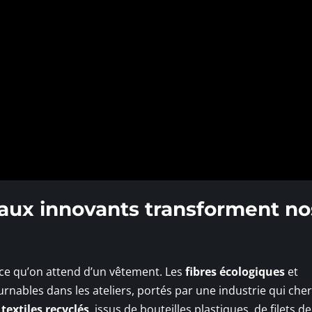
iaux innovants transforment no
 ce qu’on attend d’un vêtement. Les
fibres écologiques
et
nables dans les ateliers, portés par une industrie qui che
s
textiles recyclés
, issus de bouteilles plastiques, de filets d