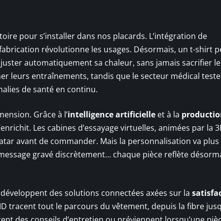
oire pour s’installer dans nos placards. L’intégration de
fabrication révolutionne les usages. Désormais, un t-shirt p
juster automatiquement sa chaleur, sans jamais sacrifier le 
iner leurs entraînements, tandis que le secteur médical teste
alies de santé en continu.
ension. Grâce à l’
intelligence artificielle
et à la
productio
s’enrichit. Les cabines d’essayage virtuelles, animées par la 3
tar avant de commander. Mais la personnalisation va plus l
, message gravé discrètement… chaque pièce reflète désorm
 développent des solutions connectées axées sur la
satisfa
D tracent tout le parcours du vêtement, depuis la fibre jusq
rent des conseils d’entretien ou préviennent lorsqu’une piè