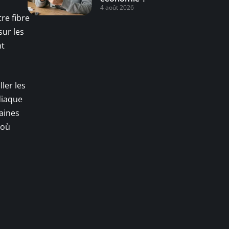
4 août 2026
tre fibre
sur les
nt
ler les
diaque
aines
 où