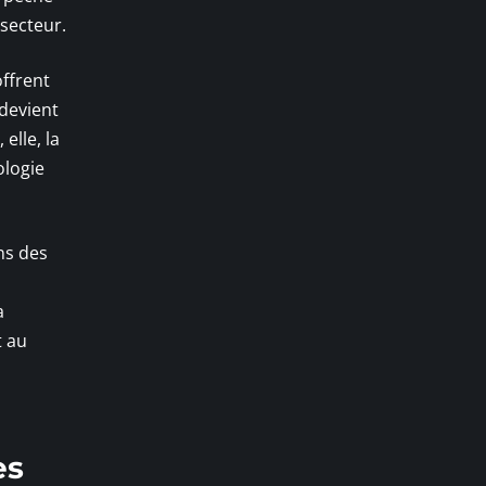
 secteur.
offrent
 devient
elle, la
ologie
ns des
a
t au
es