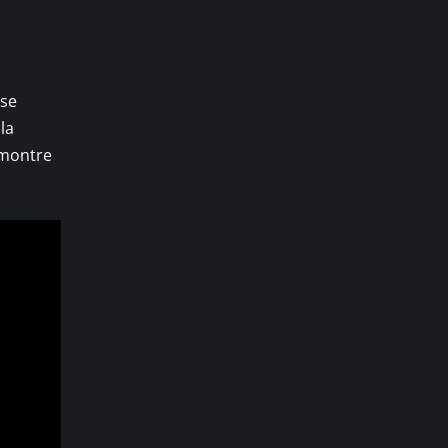
se
la
 montre