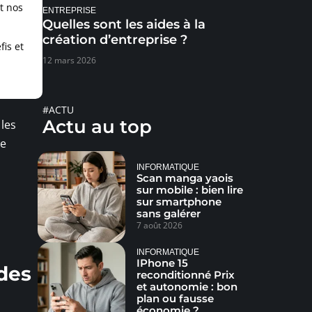
t nos
ENTREPRISE
Quelles sont les aides à la
création d’entreprise ?
fis et
12 mars 2026
#ACTU
Actu au top
 les
de
,
INFORMATIQUE
Scan manga yaois
sur mobile : bien lire
sur smartphone
sans galérer
7 août 2026
INFORMATIQUE
IPhone 15
ndes
reconditionné Prix
et autonomie : bon
plan ou fausse
économie ?