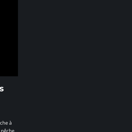
s
rche à
e pêche