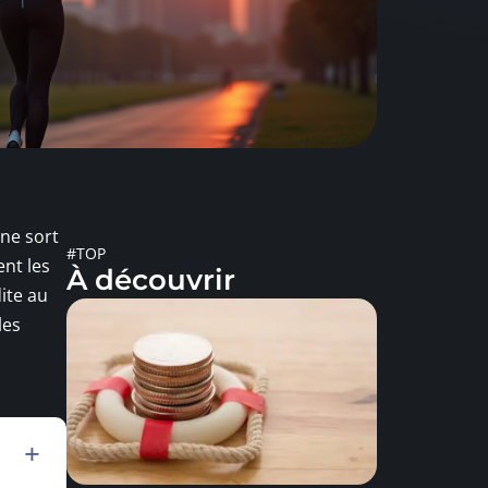
 ne sort
#TOP
ent les
À découvrir
ite au
les