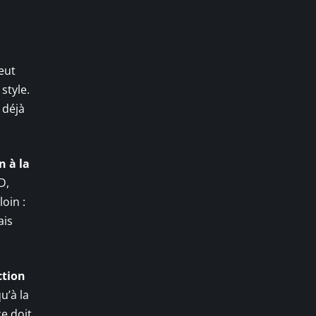
eut
style.
 déjà
n à la
D,
oin :
ais
ction
u’à la
ce doit