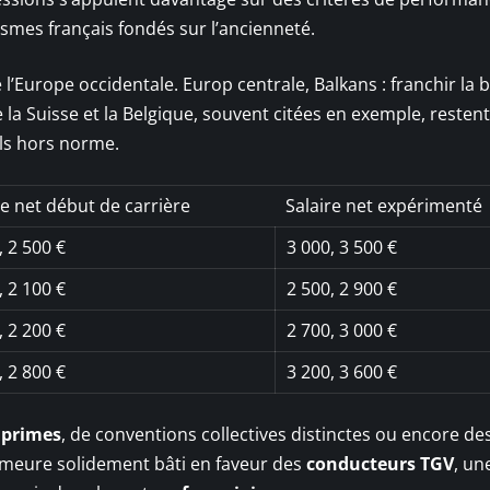
ismes français fondés sur l’ancienneté.
e l’Europe occidentale. Europ centrale, Balkans : franchir la 
la Suisse et la Belgique, souvent citées en exemple, resten
els hors norme.
re net début de carrière
Salaire net expérimenté
, 2 500 €
3 000, 3 500 €
, 2 100 €
2 500, 2 900 €
, 2 200 €
2 700, 3 000 €
, 2 800 €
3 200, 3 600 €
s
primes
, de conventions collectives distinctes ou encore de
demeure solidement bâti en faveur des
conducteurs TGV
, un