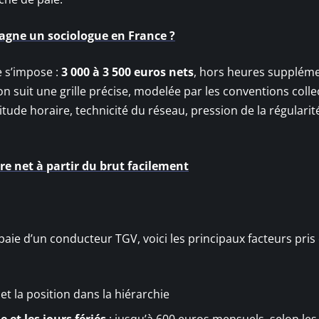
gagne un sociologue en France ?
e s’impose :
3 000 à 3 500 euros nets
, hors heures suppléme
 suit une grille précise, modelée par les conventions collec
itude horaire, technicité du réseau, pression de la régularit
ire net à partir du brut facilement
ie d’un conducteur TGV, voici les principaux facteurs pris
 et la position dans la hiérarchie
 et les jours fériés
: jusqu’à 600 euros mensuels, selon les