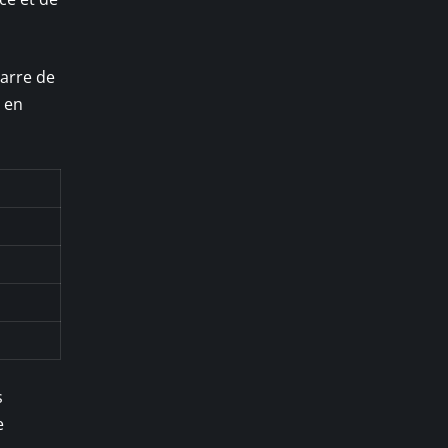
barre de
t en
s
e