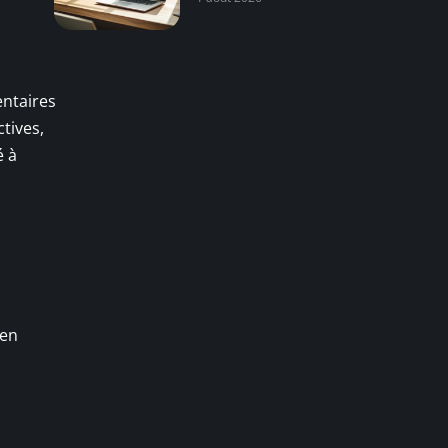
ntaires
tives,
é à
 en