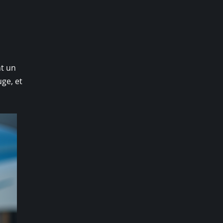
nt un
ge, et