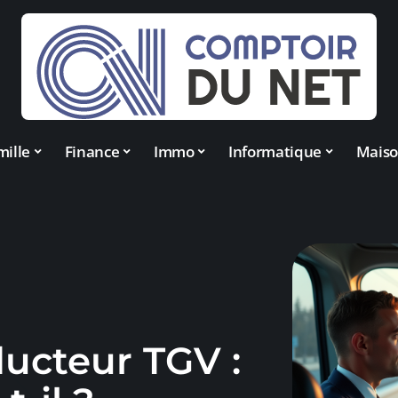
mille
Finance
Immo
Informatique
Mais
ducteur TGV :