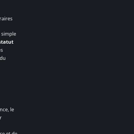
raires
 simple
statut
es
 du
nce, le
r
ce et de