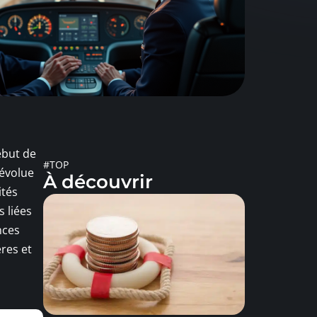
ébut de
#TOP
 évolue
À découvrir
ités
 liées
nces
ères et