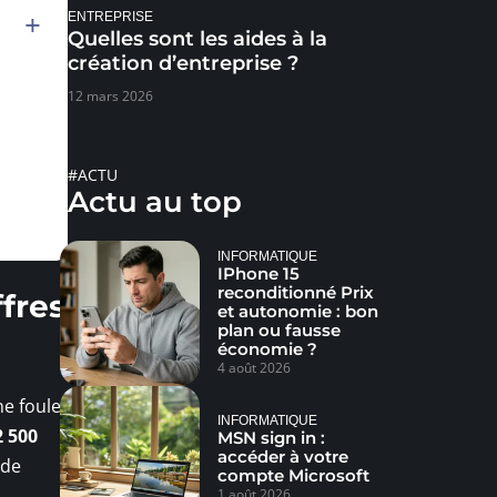
ENTREPRISE
Quelles sont les aides à la
création d’entreprise ?
12 mars 2026
#ACTU
Actu au top
INFORMATIQUE
IPhone 15
reconditionné Prix
ffres
et autonomie : bon
plan ou fausse
économie ?
4 août 2026
ne foule
INFORMATIQUE
2 500
MSN sign in :
accéder à votre
 de
compte Microsoft
1 août 2026