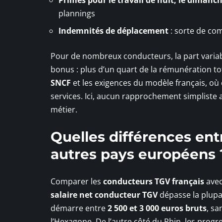
plannings
Indemnités de déplacement
: sorte de com
Pour de nombreux conducteurs, la part varia
bonus : plus d’un quart de la rémunération to
SNCF
et les exigences du modèle français, où
services. Ici, aucun rapprochement simpliste 
métier.
Quelles différences entr
autres pays européens 
Comparer les
conducteurs TGV français
avec
salaire net conducteur TGV
dépasse la plupa
démarre entre
2 500 et 3 000 euros bruts
, sa
l’Hexagone. De l’autre côté du Rhin, les prog