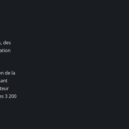
, des
ation
on de la
nant
teur
es 3 200