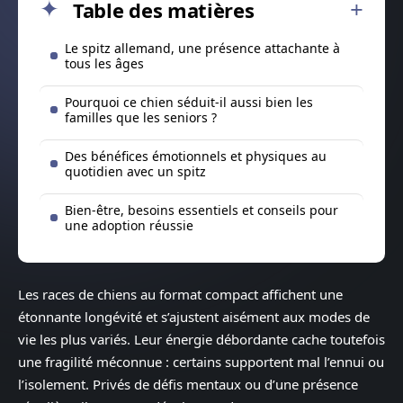
Table des matières
Le spitz allemand, une présence attachante à
tous les âges
Pourquoi ce chien séduit-il aussi bien les
familles que les seniors ?
Des bénéfices émotionnels et physiques au
quotidien avec un spitz
Bien-être, besoins essentiels et conseils pour
une adoption réussie
Les races de chiens au format compact affichent une
étonnante longévité et s’ajustent aisément aux modes de
vie les plus variés. Leur énergie débordante cache toutefois
une fragilité méconnue : certains supportent mal l’ennui ou
l’isolement. Privés de défis mentaux ou d’une présence