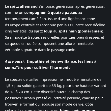
Le
spitz allemand
s’impose, génération après génération,
comme un
compagnon à quatre pattes
au
tempérament caméléon. Issue d’une lignée ancienne
d’Europe centrale et reconnue par la
FCI
, cette race décline
cinq variétés, du
spitz loup
au
spitz nain (poméranien)
.
Sa silhouette trapue, ses oreilles pointues bien dressées et
sa queue enroulée composent une allure inimitable,
véritable signature dans le paysage canin.
A lire aussi :
Empathie et bienveillance: les liens à
connaître pour cultiver l'harmonie
Le spectre de tailles impressionne : modèle miniature de
1,5 kg ou solide gabarit de 35 kg, pour une hauteur variant
de 18 à 70 cm. Cette diversité ouvre le champ des
possibles : urbain pressé ou retraité paisible, chacun peut
trouver le format qui épouse son mode de vie. Côté
pelage, la gamme des couleurs,
blanc, noir, orange,