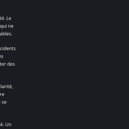
té. Le
 qui ne
ables.
ncidents
es
iter des
larité,
ure
s se
té. Un