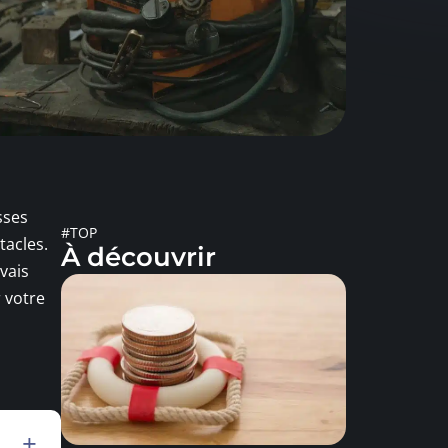
sses
#TOP
tacles.
À découvrir
vais
r votre