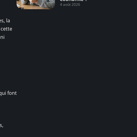
4 août 2026
s, la
 cette
ni
qui font
s,