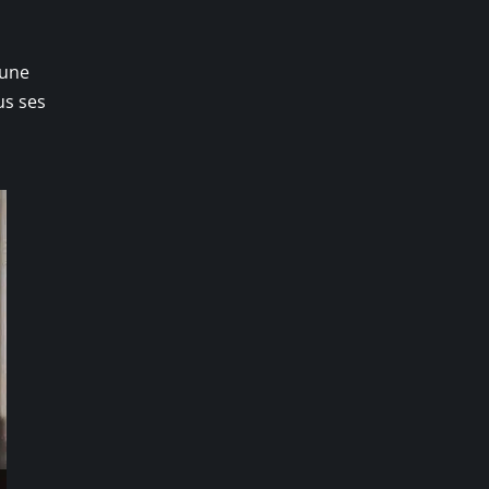
 une
us ses