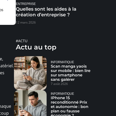
ENTREPRISE
Quelles sont les aides à la
os
création d’entreprise ?
12 mars 2026
#ACTU
Actu au top
e,
INFORMATIQUE
atériel.
Scan manga yaois
sur mobile : bien lire
des
sur smartphone
sans galérer
7 août 2026
INFORMATIQUE
IPhone 15
reconditionné Prix
chaque
et autonomie : bon
plan ou fausse
ecoup
économie ?