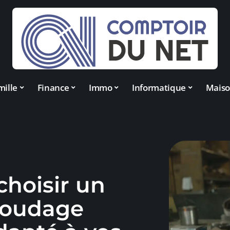
mille
Finance
Immo
Informatique
Mais
hoisir un
soudage