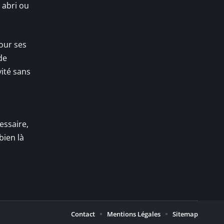
s abri ou
our ses
de
vité sans
essaire,
bien là
Contact
Mentions Légales
Sitemap