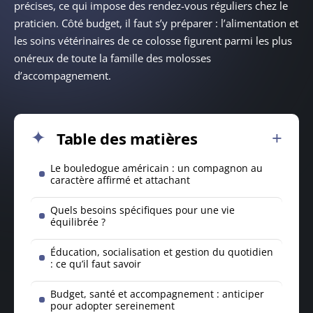
précises, ce qui impose des rendez-vous réguliers chez le
praticien. Côté budget, il faut s’y préparer : l’alimentation et
les soins vétérinaires de ce colosse figurent parmi les plus
onéreux de toute la famille des molosses
d’accompagnement.
Table des matières
Le bouledogue américain : un compagnon au
caractère affirmé et attachant
Quels besoins spécifiques pour une vie
équilibrée ?
Éducation, socialisation et gestion du quotidien
: ce qu’il faut savoir
Budget, santé et accompagnement : anticiper
pour adopter sereinement