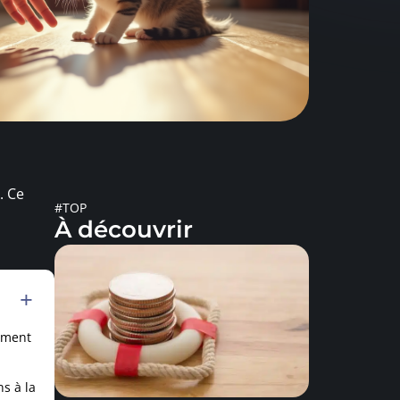
. Ce
#TOP
À découvrir
ement
s à la