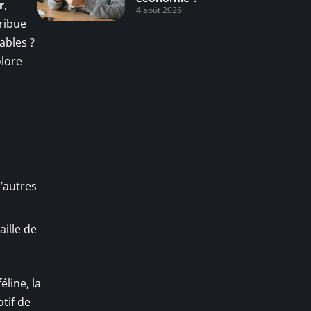
r
,
4 août 2026
ribue
ables ?
olore
’autres
aille de
éline, la
tif de