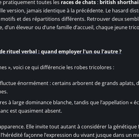
rse pratiquement toutes les
races de chats
:
british shorthai
e version, jamais identique à la précédente. Le hasard dist
motifs et des répartitions différents. Retrouver deux sembl
e, d’un éleveur ou d’une famille d’accueil, chaque jeune tric
 rituel verbal : quand employer l'un ou l'autre ?
s », voici ce qui différencie les robes tricolores :
fluctue énormément : certains arborent de grands aplats, d
hes.
ores à large dominance blanche, tandis que l’appellation « éc
blanc est quasiment absent.
apparence. Elle invite tout autant à considérer la génétique f
 l’hérédité façonne l’expression du vivant jusque dans un mo