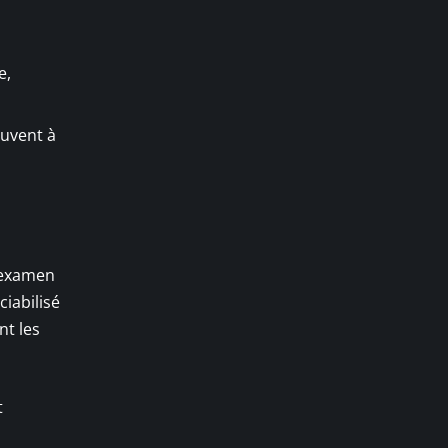
e,
ouvent à
, examen
ciabilisé
nt les
t
,