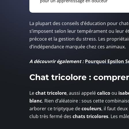
pour un apprentissage en douceur
La plupart des conseils d’éducation pour chat
s’imposent selon leur tempérament ou leur ét
précoce et la gestion du stress. Les propriét
d’indépendance marquée chez ces animaux.
A découvrir également :
Pourquoi Epsilon S
Chat tricolore : compre
Le
chat tricolore
, aussi appelé
calico
ou
isab
blanc
. Rien d’aléatoire : sous cette combina
arborer ce triptyque de
couleurs
, il faut de
club très fermé des
chats tricolores
. Les mâl