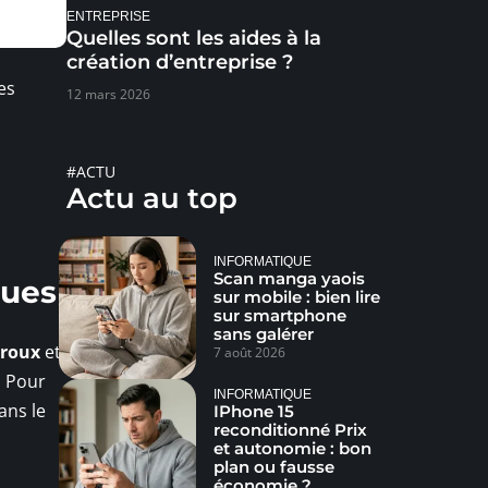
ENTREPRISE
Quelles sont les aides à la
création d’entreprise ?
es
12 mars 2026
#ACTU
Actu au top
INFORMATIQUE
Scan manga yaois
ques
sur mobile : bien lire
sur smartphone
sans galérer
roux
et
7 août 2026
. Pour
INFORMATIQUE
ans le
IPhone 15
reconditionné Prix
et autonomie : bon
plan ou fausse
économie ?