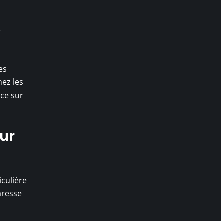
e
es
ez les
nce sur
our
iculière
aresse