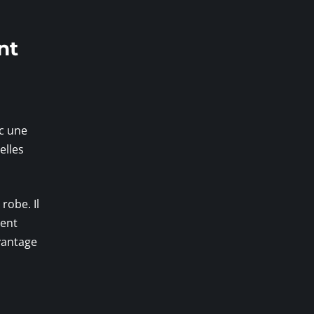
nt
ec une
elles
robe. Il
vent
vantage