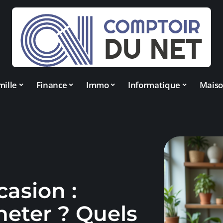
mille
Finance
Immo
Informatique
Mais
asion :
heter ? Quels