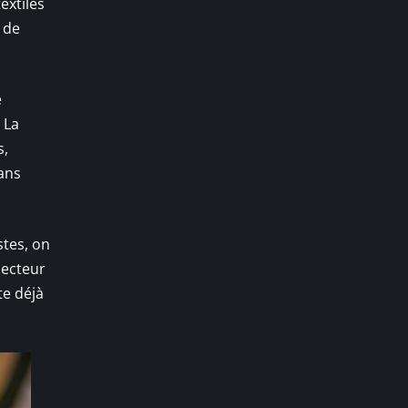
extiles
s de
e
 La
s,
sans
stes, on
secteur
te déjà