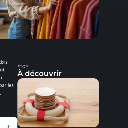
ixis
#TOP
ant
À découvrir
du
par les
t