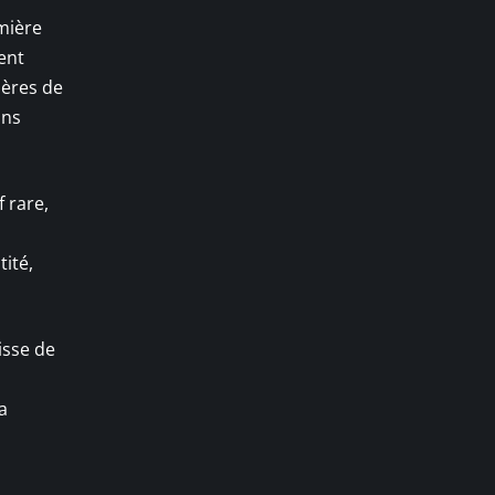
emière
ent
ières de
ans
 rare,
ité,
isse de
a