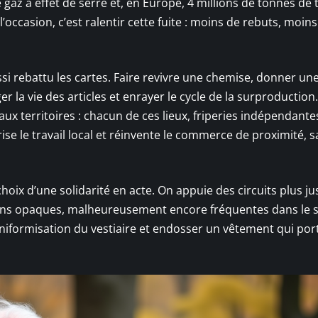
az à effet de serre et, en Europe, 4 millions de tonnes de t
l’occasion, c’est ralentir cette fuite : moins de rebuts, moin
ussi rebattu les cartes. Faire revivre une chemise, donner un
er la vie des articles et enrayer le cycle de la surproduction.
ux territoires : chacun de ces lieux, friperies indépendante
orise le travail local et réinvente le commerce de proximité, 
e choix d’une solidarité en acte. On appuie des circuits plus ju
itions opaques, malheureusement encore fréquentes dans le 
 l’uniformisation du vestiaire et endosser un vêtement qui por