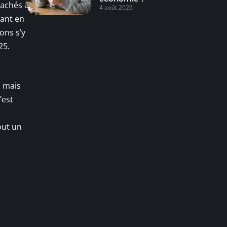
tachés à
4 août 2026
tant en
ons s’y
25.
, mais
’est
out un