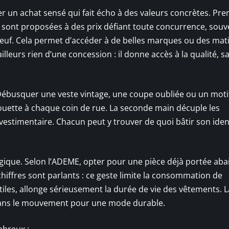
er un achat sensé qui fait écho à des valeurs concrètes. Pr
in sont proposées à des prix défiant toute concurrence, souv
neuf. Cela permet d’accéder à de belles marques ou des mat
ailleurs rien d’une concession : il donne accès à la qualité, s
. Débusquer une veste vintage, une coupe oubliée ou un motif
houette à chaque coin de rue. La seconde main décuple les
estimentaire. Chacun peut y trouver de quoi bâtir son ident
gique. Selon l’ADEME, opter pour une pièce déjà portée aba
chiffres sont parlants : ce geste limite la consommation de
tiles, allonge sérieusement la durée de vie des vêtements. L
 dans le mouvement pour une mode durable.
mbreux :