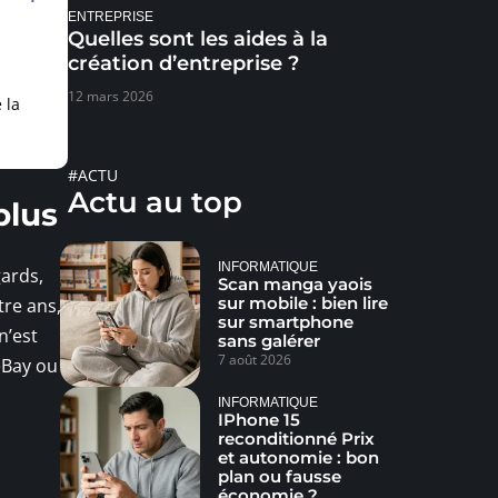
ENTREPRISE
Quelles sont les aides à la
création d’entreprise ?
12 mars 2026
 la
#ACTU
Actu au top
plus
INFORMATIQUE
gards,
Scan manga yaois
sur mobile : bien lire
tre ans,
sur smartphone
n’est
sans galérer
7 août 2026
eBay ou
INFORMATIQUE
IPhone 15
reconditionné Prix
et autonomie : bon
plan ou fausse
économie ?