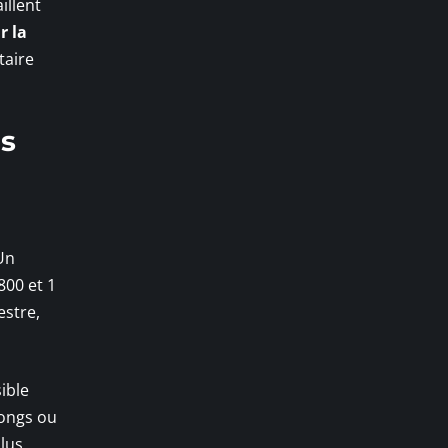
illent
r la
taire
es
Un
800 et 1
estre,
sible
longs ou
plus