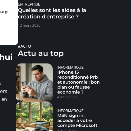
ENTREPRISE
Quelles sont les aides à la
harge
création d’entreprise ?
12 mars 2026
#ACTU
Actu au top
hui
INFORMATIQUE
IPhone 15
reconditionné Prix
et autonomie : bon
u
plan ou fausse
hors
économie ?
4 août 2026
u en
INFORMATIQUE
MSN sign in :
accéder à votre
compte Microsoft
1 août 2026