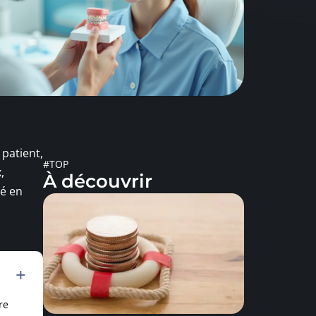
 patient,
#TOP
,
À découvrir
cé en
re