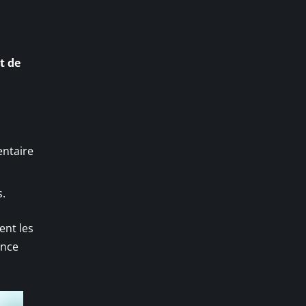
t de
entaire
s.
ent les
ence