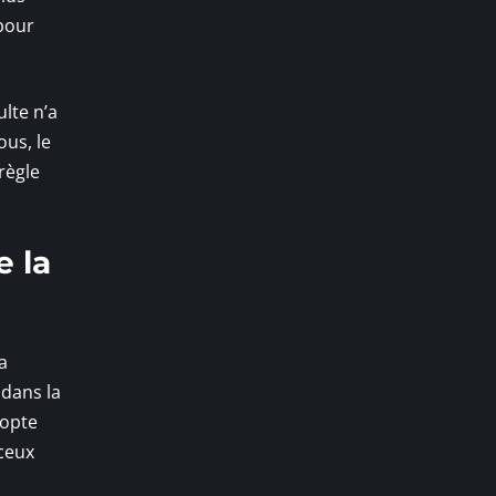
 pour
lte n’a
ous, le
règle
 la
a
 dans la
 opte
ceux