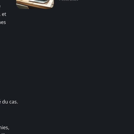
e
 et
nes
 du cas.
hies,