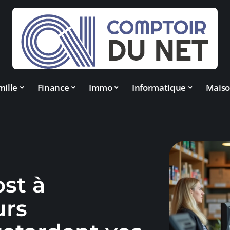
mille
Finance
Immo
Informatique
Mais
st à
urs