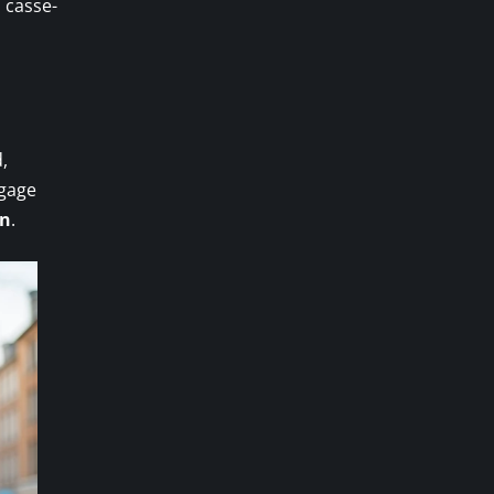
n casse-
,
gage
on
.