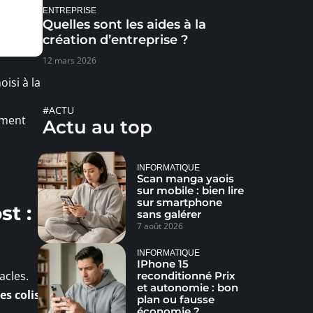
ENTREPRISE
Quelles sont les aides à la
création d’entreprise ?
12 mars 2026
isi à la
#ACTU
ément
Actu au top
INFORMATIQUE
Scan manga yaois
sur mobile : bien lire
sur smartphone
st :
sans galérer
7 août 2026
INFORMATIQUE
IPhone 15
acles.
reconditionné Prix
et autonomie : bon
es colis
.
plan ou fausse
économie ?