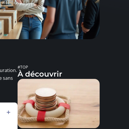
#TOP
uration.
À découvrir
de sans