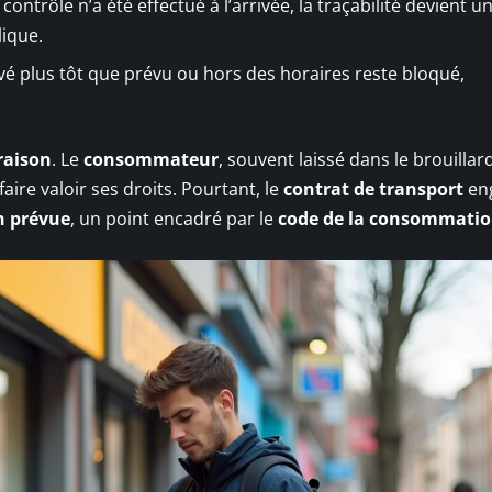
contrôle n’a été effectué à l’arrivée, la traçabilité devient u
lique.
ivé plus tôt que prévu ou hors des horaires reste bloqué,
vraison
. Le
consommateur
, souvent laissé dans le brouillard
aire valoir ses droits. Pourtant, le
contrat de transport
en
n prévue
, un point encadré par le
code de la consommati