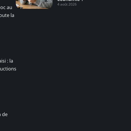
4 août 2026
roc au
oute la
si : la
ructions
n de