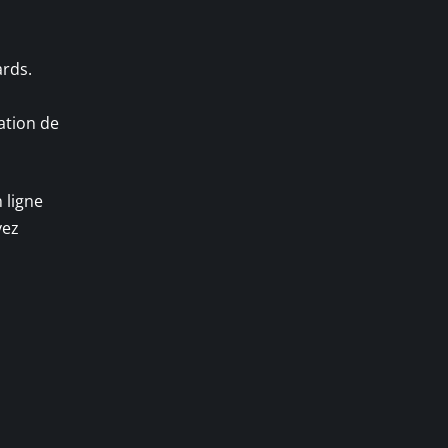
ards.
mation de
 ligne
yez