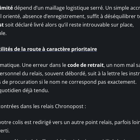
imité
dépend d’un maillage logistique serré. Un simple acc
 orienté, absence d’enregistrement, suffit à déséquilibrer t
st
soit déclaré livré alors qu’il reste introuvable sur place,
le.
ités de la route à caractère prioritaire
omatique. Une erreur dans le
code de retrait
, un nom mal sai
rsonnel du relais, souvent débordé, suit à la lettre les inst
fus de procuration si le nom ne correspond pas exactement.
 quotidien déjà tendu.
contrées dans les relais Chronopost :
votre colis est redirigé vers un autre point relais, parfois loi
erti.