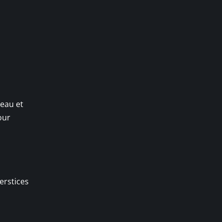
’eau et
our
erstices