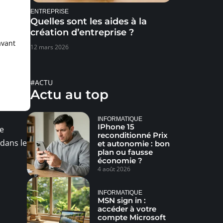
ENTREPRISE
Quelles sont les aides à la
création d’entreprise ?
avant
12 mars 2026
#ACTU
Actu au top
INFORMATIQUE
IPhone 15
se
reconditionné Prix
dans le
et autonomie : bon
plan ou fausse
économie ?
4 août 2026
INFORMATIQUE
MSN sign in :
accéder à votre
compte Microsoft