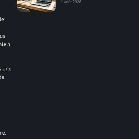
1 août 2026
lle
e
lus
mie
a
s une
de
re.