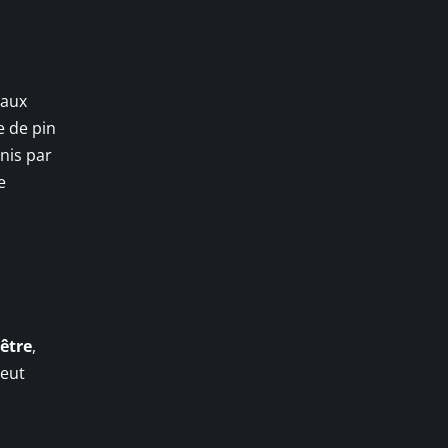
taux
e de pin
nis par
e
être
,
peut