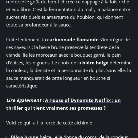
renforce le goût du bœuf et crée ce nappage à la fois riche
et équilibré. C’est la fermentation du malt, la balance entre
sucres résiduels et amertume du houblon, qui donnent
toute sa profondeur à la sauce.
Cuite lentement, la
carbonnade flamande
s’imprègne de
ces saveurs : la bière brune préserve la tendreté de la
viande, lie les morceaux avec le bouquet garni, le pain
d’épices, les oignons. Le choix de la
bière belge
détermine
la couleur, la densité et la personnalité du plat. Sans elle, la
sauce manquerait de cette longueur en bouche si
caractéristique.
Lire également :
A House of Dynamite Netflix : un
thriller qui tient vraiment ses promesses ?
Voici ce qui fait la force de cette alchimie :
Bière brune
belge : elle donne du corps, de la rondeur,