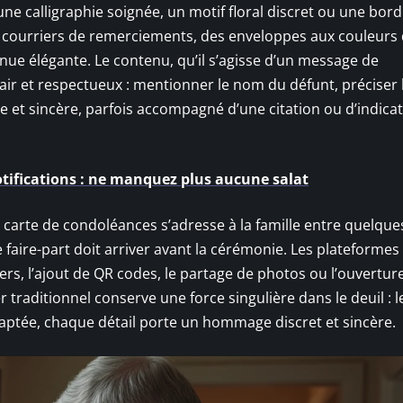
une calligraphie soignée, un motif floral discret ou une bor
les courriers de remerciements, des enveloppes aux couleurs
nue élégante. Le contenu, qu’il s’agisse d’un message de
lair et respectueux : mentionner le nom du défunt, préciser 
le et sincère, parfois accompagné d’une citation ou d’indica
otifications : ne manquez plus aucune salat
arte de condoléances s’adresse à la famille entre quelque
 faire-part doit arriver avant la cérémonie. Les plateformes 
riers, l’ajout de QR codes, le partage de photos ou l’ouvertur
 traditionnel conserve une force singulière dans le deuil : l
adaptée, chaque détail porte un hommage discret et sincère.