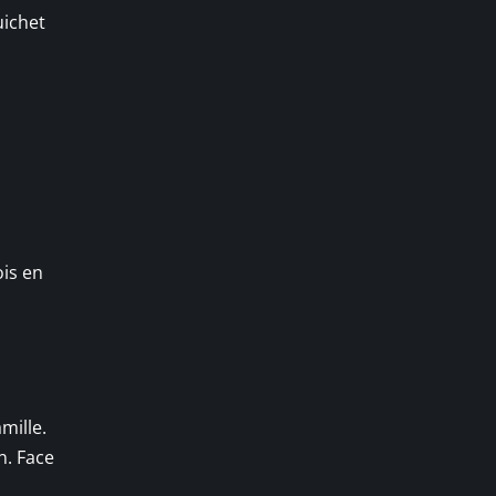
uichet
ois en
mille.
n. Face