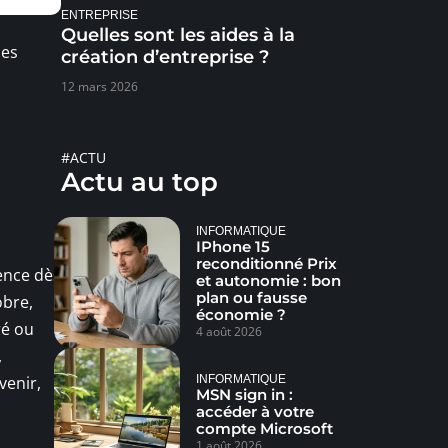
ENTREPRISE
Quelles sont les aides à la
les
création d’entreprise ?
12 mars 2026
#ACTU
Actu au top
INFORMATIQUE
IPhone 15
reconditionné Prix
ence dès
et autonomie : bon
plan ou fausse
obre,
économie ?
ré ou
4 août 2026
,
venir,
INFORMATIQUE
MSN sign in :
accéder à votre
compte Microsoft
1 août 2026