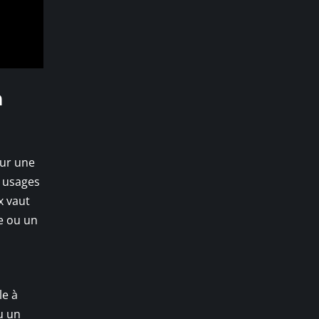
n
our une
x usages
x vaut
e ou un
le à
ou un