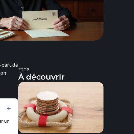
e-part de
#TOP
bon
À découvrir
ur un