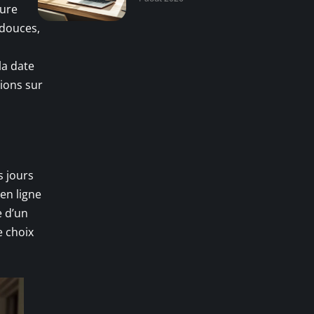
dure
 douces,
la date
tions sur
s jours
en ligne
e d’un
e choix