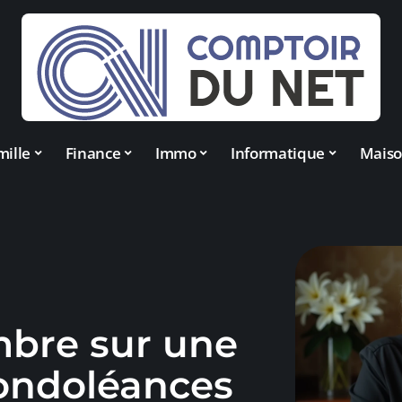
mille
Finance
Immo
Informatique
Mais
mbre sur une
ondoléances