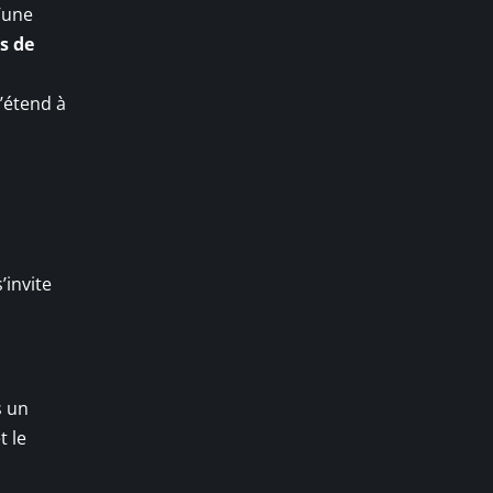
d’une
s de
s’étend à
’invite
s un
t le