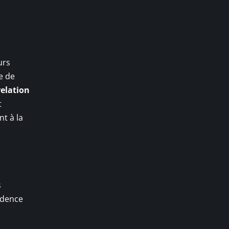
urs
te de
relation
t
nt à la
s
udence