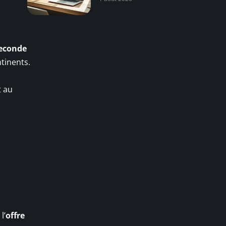
seconde
tinents.
t au
l’
offre