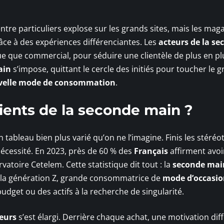
entre particuliers explose sur les grands sites, mais les mag
râce à des expériences différenciantes. Les
acteurs de la se
que que commercial, pour séduire une clientèle de plus en pl
ain
s’impose, quittant le cercle des initiés pour toucher le 
velle mode de consommation
.
lients de la seconde main ?
ableau bien plus varié qu’on ne l’imagine. Finis les stéréo
écessité. En 2023, près de 60 % des
Français
affirment avoi
rvatoire Cetelem. Cette statistique dit tout : la
seconde mai
ar la génération Z, grande consommatrice de
mode d’occasi
budget ou des actifs à la recherche de singularité.
teurs
s’est élargi. Derrière chaque achat, une motivation diff