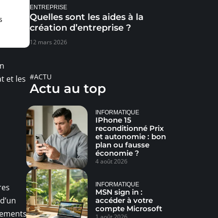
ENTREPRISE
Quelles sont les aides à la
s
création d’entreprise ?
12 mars 2026
on
#ACTU
t et les
Actu au top
INFORMATIQUE
IPhone 15
reconditionné Prix
et autonomie : bon
plan ou fausse
économie ?
4 août 2026
INFORMATIQUE
res
MSN sign in :
 d’un
accéder à votre
compte Microsoft
êtements
1 août 2026