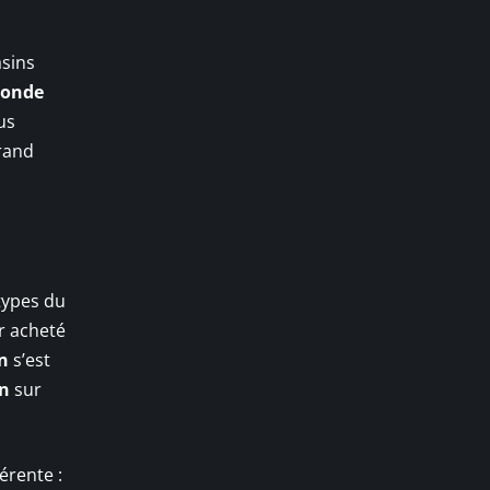
asins
conde
us
grand
types du
r acheté
n
s’est
on
sur
érente :