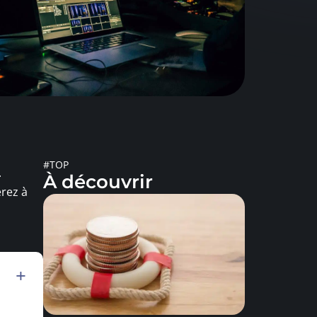
#TOP
.
À découvrir
erez à