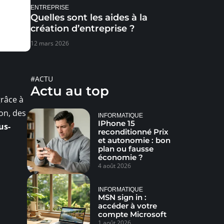
ENTREPRISE
Quelles sont les aides à la
création d’entreprise ?
12 mars 2026
#ACTU
Actu au top
grâce à
on, des
INFORMATIQUE
IPhone 15
us-
reconditionné Prix
et autonomie : bon
plan ou fausse
économie ?
4 août 2026
INFORMATIQUE
MSN sign in :
accéder à votre
compte Microsoft
1 août 2026