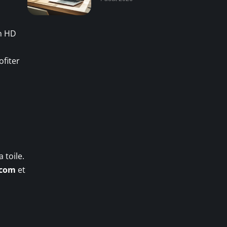
n HD
ofiter
 toile.
.com
et