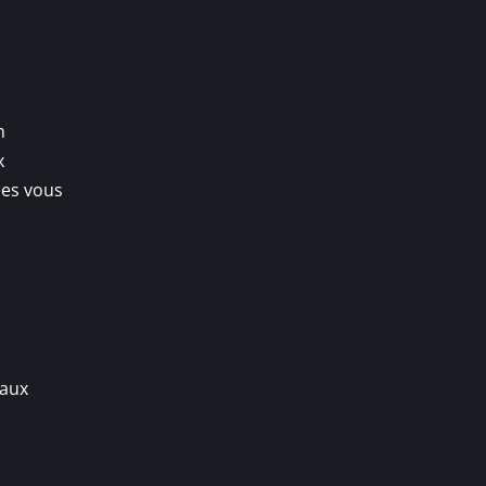
n
x
ées vous
 aux