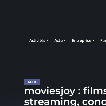
Activités
Actu
Entreprise
Fa
ACTU
moviesjoy : film
streaming, conc