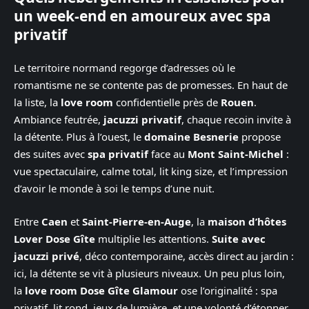
un week-end en amoureux avec spa
privatif
Le territoire normand regorge d’adresses où le
romantisme ne se contente pas de promesses. En haut de
la liste, la
love room
confidentielle près de
Rouen
.
Ambiance feutrée,
jacuzzi privatif
, chaque recoin invite à
la détente. Plus à l’ouest, le
domaine Besnerie
propose
des suites avec
spa privatif
face au
Mont Saint-Michel
:
vue spectaculaire, calme total, lit king size, et l’impression
d’avoir le monde à soi le temps d’une nuit.
Entre
Caen
et
Saint-Pierre-en-Auge
, la
maison d’hôtes
Lover Dose Gîte
multiplie les attentions.
Suite avec
jacuzzi privé
, déco contemporaine, accès direct au jardin :
ici, la détente se vit à plusieurs niveaux. Un peu plus loin,
la
love room Dose Gîte Glamour
ose l’originalité : spa
privatif, lit rond, jeux de lumière, et une volonté d’étonner