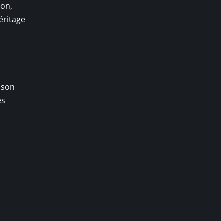
son,
éritage
isson
es