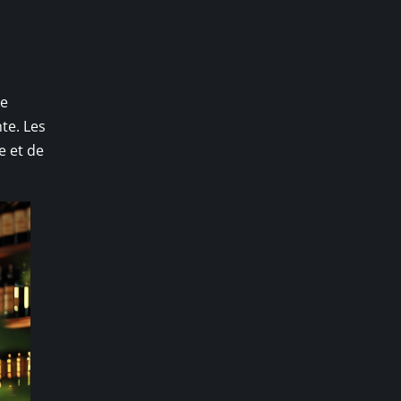
de
te. Les
e et de