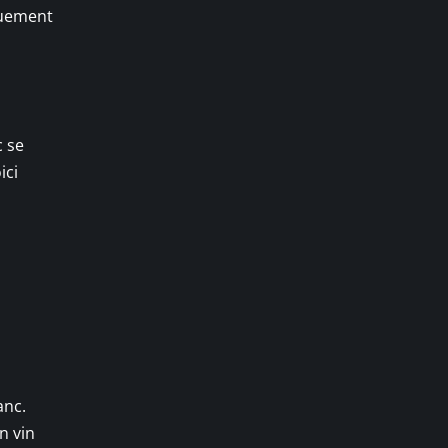
iquement
c se
ici
anc.
n vin