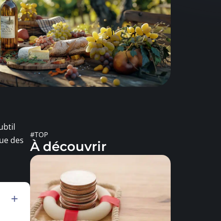
ubtil
#TOP
que des
À découvrir