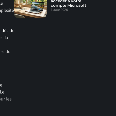
accéder à votre
Ce
compte Microsoft
mplexité
1 août 2026
il décide
si la
urs du
de
 Le
sur les