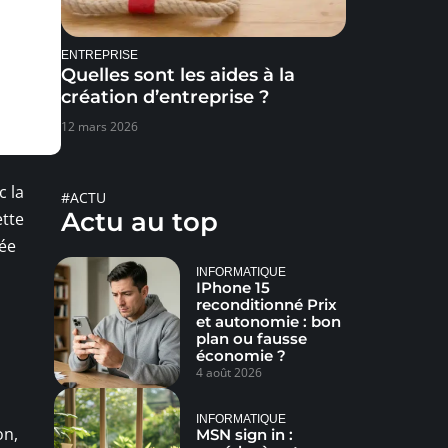
ENTREPRISE
Quelles sont les aides à la
création d’entreprise ?
12 mars 2026
c la
#ACTU
Actu au top
ette
gée
INFORMATIQUE
IPhone 15
reconditionné Prix
et autonomie : bon
plan ou fausse
économie ?
4 août 2026
INFORMATIQUE
on,
MSN sign in :