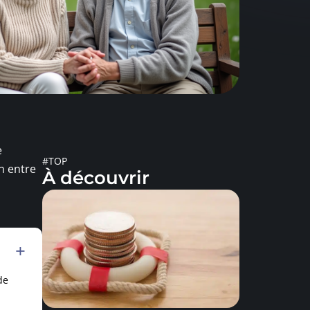
e
#TOP
n entre
À découvrir
de