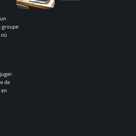
 un
n groupe
, où
juger.
te de
e en