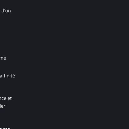
é d’un
sme
ffinité
nce et
ler