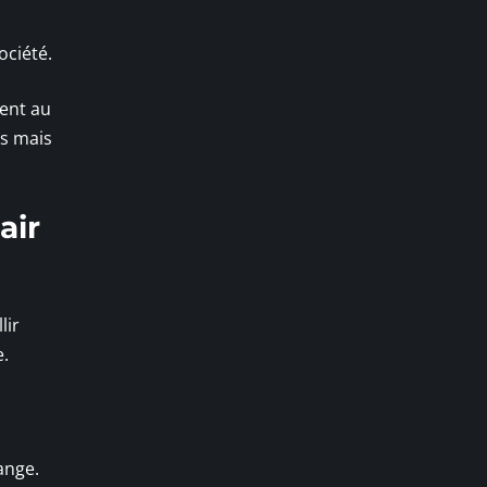
ociété.
cent au
as mais
air
lir
e.
ange.