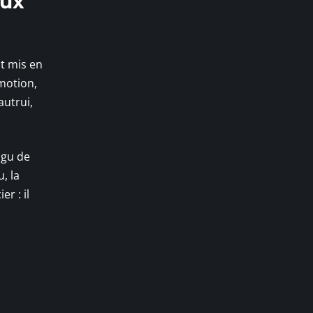
eux
nt mis en
émotion,
autrui,
igu de
, la
r : il