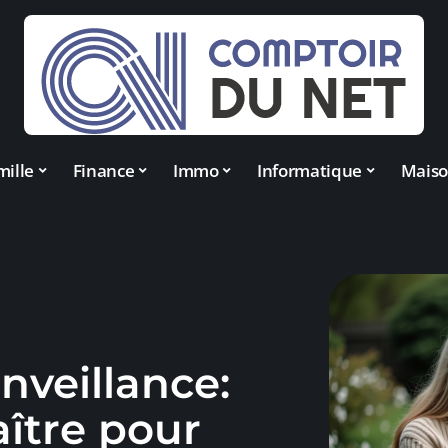
mille
Finance
Immo
Informatique
Mais
nveillance:
aître pour