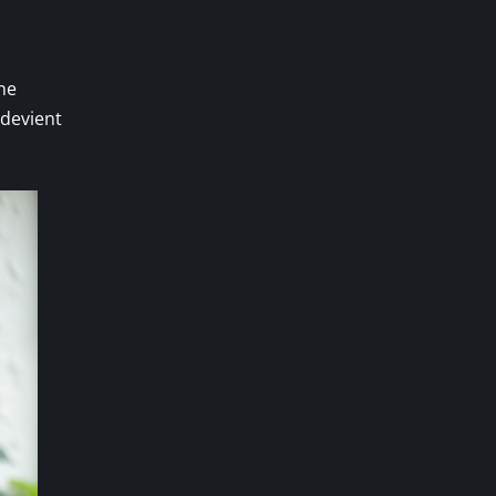
une
 devient